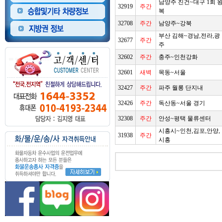
남양주 진건~대구 1회 
32919
주간
복
32708
주간
남양주~강북
부산 김해~경남,전라,광
32677
주간
주
32602
주간
충주~인천강화
32601
새벽
목동~서울
32427
주간
파주 월롱 단지내
32426
주간
독산동~서울 경기
32308
주간
안성~평택 물류센터
시흥시~인천,김포,안양,
31938
주간
시흥