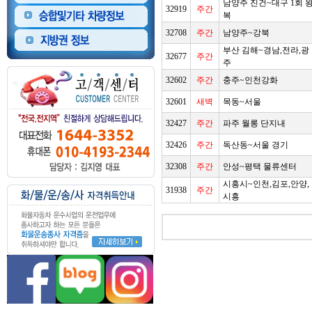
남양주 진건~대구 1회 
32919
주간
복
32708
주간
남양주~강북
부산 김해~경남,전라,광
32677
주간
주
32602
주간
충주~인천강화
32601
새벽
목동~서울
32427
주간
파주 월롱 단지내
32426
주간
독산동~서울 경기
32308
주간
안성~평택 물류센터
시흥시~인천,김포,안양,
31938
주간
시흥