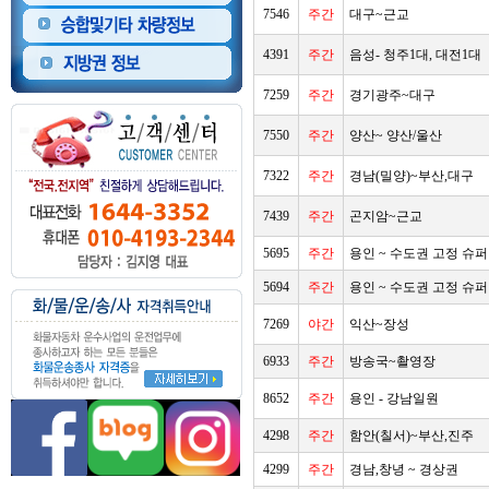
7546
주간
대구~근교
4391
주간
음성- 청주1대, 대전1대
7259
주간
경기광주~대구
7550
주간
양산~ 양산/울산
7322
주간
경남(밀양)~부산,대구
7439
주간
곤지암~근교
5695
주간
용인 ~ 수도권 고정 슈퍼
5694
주간
용인 ~ 수도권 고정 슈퍼
7269
야간
익산~장성
6933
주간
방송국~촬영장
8652
주간
용인 - 강남일원
4298
주간
함안(칠서)~부산,진주
4299
주간
경남,창녕 ~ 경상권