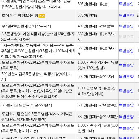
3,5톤냉탑/치킨부자재.소스류배송/주3일근
505만(완제)+유,보.
특별분양
무/505만원완제/당사차량/최고의자리
왕
모아운수 직영3.5톤 윙
570만(완제)
특별분양
2
주5일450만완제급/세탁부자제
400만(완제)+@유보50
특별분양
3.5톤냉탑(대기업식품배송)순수입430만원/주
380만(완제)+유,보/부가
분양완료
5일근무/당사차량
세
"자동차밧데리부품배송"현지퇴근/평택포승/
380만(완제)+유,보/부가
주5일근무/380만원완제/3.5톤카고100%지게차
특별분양
세
작업/선탑가능/최고의자리
,
도로교통차단차/22년2.5톤이수즈특수차오토
1,000만순수익가능+유보
특별분양
(특허등록)
(경비130만원선)
500만완제급/3.5톤냉탑/가락동시장(야체,고
500만(완제)+@유보54
특별분양
기)
도로교통차단차/22년2.5톤이수즈특수차오토
1,000만순수익+유보(경
(특허등록,현대차가능)당사투입,20일이상근
특별분양
비120만원이내)
무,1000만원이상순수익,특급일자리
부
3.5톤/리프트탑/세탁물/550완제
500만(완제)+@유보50만
특별분양
투잡하기좋은일/2.5톤투냉탑/식자제/새벽근
385만(완제)+@유보30만
특별분양
무/차량소유자(도색,무도색)
도로교통차단차/22년2.5톤이수즈특수차오토
1,000만순수익+유보(130
특별분양
(특허등록,현대차가능)
만원이내)
3.5톤카고400완제주5일지게차시화근교
400만(완제)유류보조금
특별분양