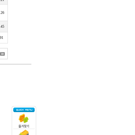
126
145
91