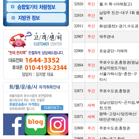
32920
주간
월.수.목~(아래참고)
남양주 진건~대구 1회 
32919
주간
복
32911
주간
화성(동탄)~경기,수도권
32907
주간
제주관내
32900
주간
포승공단~거래처
주로수도권,충청권(영남
32894
주간
호남지방도가능)
서울가락시장~춘천~구
32892
주간
리시
32873
주간
주로수도권,충청권
성남산업단지~곤지암,
32872
새벽
천,인천
평택~고양시/당진예산/
32871
새벽
태안군/예산군
32869
주간
주로수도권,충청권
32868
주간
시화~근교.화성