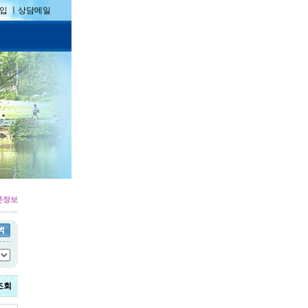
입 ㅣ
상담메일
5톤정보
조회