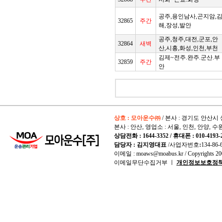
공주,용인남사,곤지암,
32865
주간
해,장성,발안
공주,청주,대전,군포,안
32864
새벽
산,시흥,화성,인천,부천
김제~전주.완주.군산.부
32859
주간
안
상호 : 모아운수㈜
/ 본사 : 경기도 안산시 
본사 : 안산, 영업소 : 서울, 인천, 안양, 수
상담전화 : 1644-3352 / 휴대폰 : 010-4193-
담당자 : 김지영대표
/사업자번호
:
134-86-
이메일 : moaws@moabus.kr /
Copyrights
200
이메일무단수집거부 ㅣ
개인정보보호정