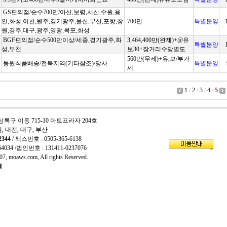
GS편의점/순수700만/아산,보령,서산,수원,용
김
인,화성,이천,원주,경기광주,울산,부산,포항,창
700만
특별분양
원,경주,대구,광주,영광,목포,화성
BGF편의점/순수500만이상/세종,경기광주,화
3,464,400만(완제)+@유
특별분양
성,부천
보30+장거리수당별도
560만(무제)+유,보/부가
동원식품배송/전북지역(기타참조)/당사
특별분양
세
1
/
2
/
3
/
4
/
5
상록구 이동 715-10 아트프라자 204호
원, 대전, 대구, 부산
2344
/ 팩스번호 : 0505-365-6138
64034
/법인번호 : 131411-0237076
7, moaws.com, All rights Reserved.
책