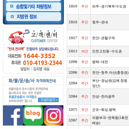
33019
주간
파주~경기북부/수도권
33018
주간
청주~관내
33017
주간
천안~관할구역
33013
야간
인천고잔동~수도권
32998
주간
평택~대전
32996
주간
천안~청주.아산(충청권)
부산~경남권(김해.창원.
32994
주간
양산)
32984
주간
안성~전라광주
32975
주간
군포~화성,평택
의왕부곡~면목동(1회전
32967
주간
배송)