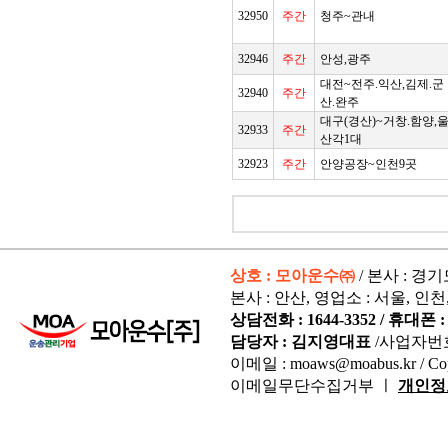
32950
주간
청주~관내
32946
주간
안성,광주
대전~전주.익산,김제.군
32940
주간
산.완주
대구(경산)~거창.함양,
32933
주간
산각1대
32923
주간
안양공장~인천9곳
상호 : 모아운수㈜
/ 본사 : 경
본사 : 안산, 영업소 : 서울, 인천
상담전화 : 1644-3352 / 휴대폰 : 
담당자 : 김지영대표
/사업자번
이메일 : moaws@moabus.kr /
Co
이메일무단수집거부 ㅣ
개인정