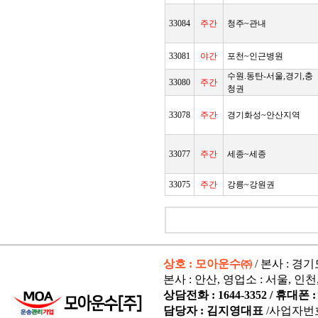
33084
주간
청주~관내
33081
야간
포천~인근병원
수원.동탄-서울,경기,충
33080
주간
청권
33078
주간
경기화성~안산지역
33077
주간
세종~세종
33075
주간
강릉~강원권
상호 : 모아운수㈜
/ 본사 : 경
본사 : 안산, 영업소 : 서울, 인천
상담전화 : 1644-3352 / 휴대폰 : 
담당자 : 김지영대표
/사업자번