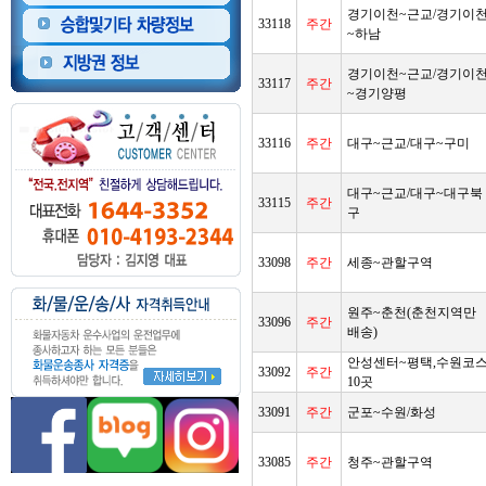
경기이천~근교/경기이
33118
주간
~하남
경기이천~근교/경기이
33117
주간
~경기양평
33116
주간
대구~근교/대구~구미
대구~근교/대구~대구북
33115
주간
구
33098
주간
세종~관할구역
원주~춘천(춘천지역만
33096
주간
배송)
안성센터~평택,수원코
33092
주간
10곳
33091
주간
군포~수원/화성
33085
주간
청주~관할구역