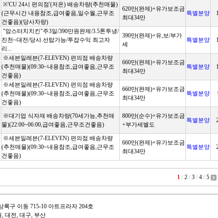
※'CU 24시 편의점'(저온) 배송차량(추천매물)
620만(완제)+유가보조금
(근무시간 내용참조,급여좋음,일수월,근무조
특별분양
최대34만
건좋음)(당사차량)
"맘스터치치킨"주3일/390만원완제/3.5톤투냉/
390만(완제)+유,보/부가
진천~대전/당사.선탑가능/투잡수익 최고자
특별분양
세
리...
※세븐일레븐(7-ELEVEN) 편의점 배송차량
660만(완제)+유가보조금
(추천매물)(09:30~내용참조,급여좋음,근무조
특별분양
최대34만
건좋음)
※세븐일레븐(7-ELEVEN) 편의점 배송차량
660만(완제)+유가보조금
(추천매물)(09:30~내용참조,급여좋음,근무조
특별분양
최대34만
건좋음)
※대기업 식자재 배송차량(70세가능,추천매
800만(순수)+유가보조금
특별분양
물)(22:00~06:00,급여좋음,근무조건좋음)
+부가세별도
※세븐일레븐(7-ELEVEN) 편의점 배송차량
660만(완제)+유가보조금
(추천매물)(09:30~내용참조,급여좋음,근무조
특별분양
최대34만
건좋음)
1
/
2
/
3
/
4
/
5
상록구 이동 715-10 아트프라자 204호
원, 대전, 대구, 부산