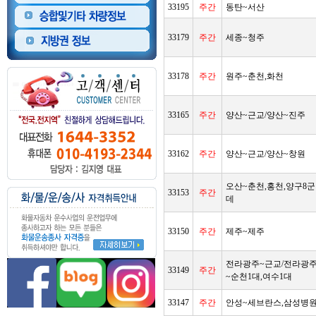
33195
주간
동탄~서산
33179
주간
세종~청주
33178
주간
원주~춘천,화천
33165
주간
양산~근교/양산~진주
33162
주간
양산~근교/양산~창원
오산~춘천,홍천,양구8군
33153
주간
데
33150
주간
제주~제주
전라광주~근교/전라광
33149
주간
~순천1대,여수1대
33147
주간
안성~세브란스,삼성병