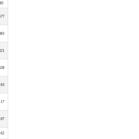
85
577
383
421
328
163
117
107
162