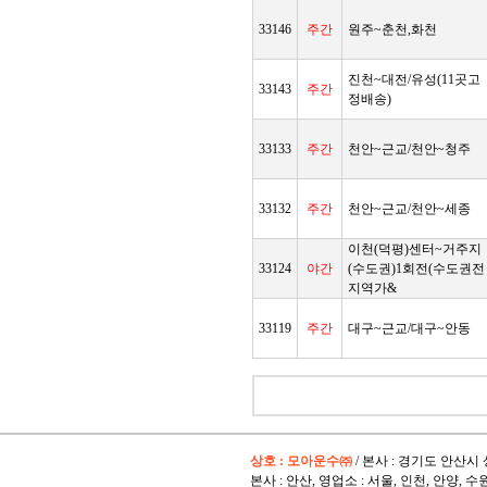
33146
주간
원주~춘천,화천
진천~대전/유성(11곳고
33143
주간
정배송)
33133
주간
천안~근교/천안~청주
33132
주간
천안~근교/천안~세종
이천(덕평)센터~거주지
33124
야간
(수도권)1회전(수도권전
지역가&
33119
주간
대구~근교/대구~안동
상호 : 모아운수㈜
/ 본사 : 경기도 안산시 
본사 : 안산, 영업소 : 서울, 인천, 안양, 수