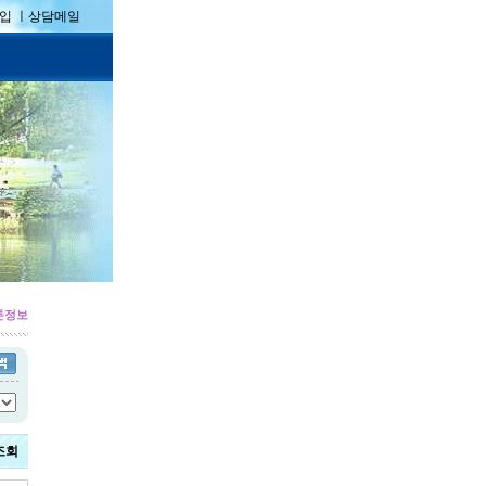
입 ㅣ
상담메일
5톤정보
조회