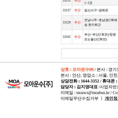
33151
주간
1~2곳
33137
주간
일산서구~광화문
전남나주~호남권(1회배
33129
주간
송.현지퇴근
부산~부산(1회전)/창원
33101
주간
또는울산(2회전)
상호 : 모아운수㈜
/ 본사 : 경
본사 : 안산, 영업소 : 서울, 인천
상담전화 : 1644-3352 / 휴대폰 : 
담당자 : 김지영대표
/사업자번
이메일 : moaws@moabus.kr /
Co
이메일무단수집거부 ㅣ
개인정