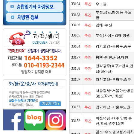
33194
주간
수도권
부천,성남,화성 등 수도
33188
주간
권
33186
주간
김해~부산
33185
주간
부산(사상)~김해.창원
33184
주간
경기고양~은평구,중구
33177
주간
평택~당진.서산.태안
전라광주(북구)~전북,전
33158
주간
남(전라권)
33157
주간
경기고양~은평구,중구
서울강서~서울아산병원
33156
주간
(편도32km,1회전)
33155
주간
경기하남~서울수도권
이천덕평~여주,양평,홍
33152
주간
천,횡성,원주1회전
김포~수도권고정거래처