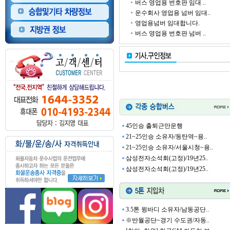
버스 영업용 번호판 임대 ..
운수회사 영업용 넘버 임대..
영업용넘버 임대합니다.
버스 영업용 번호판 넘버 ..
45인승 출퇴근만운행
21~25인승 소유자/동탄역~용..
21~25인승 소유자/서울시청~용..
삼성전자소석회(고정)/19년25..
삼성전자소석회(고정)/19년25..
3.5톤 윙바디 소유자/남동공단..
※반월공단~경기 수도권/자동..