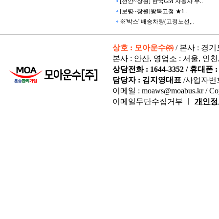
[천안~창원] 한국GM 자동차 부..
[보령~창원]왕복고정 ★1..
※'박스' 배송차량(고정노선,..
상호 : 모아운수㈜
/ 본사 : 경
본사 : 안산, 영업소 : 서울, 인천
상담전화 : 1644-3352 / 휴대폰 : 
담당자 : 김지영대표
/사업자번
이메일 : moaws@moabus.kr /
Co
이메일무단수집거부 ㅣ
개인정