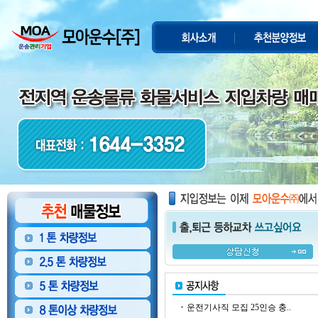
운전기사직 모집 25인승 충..