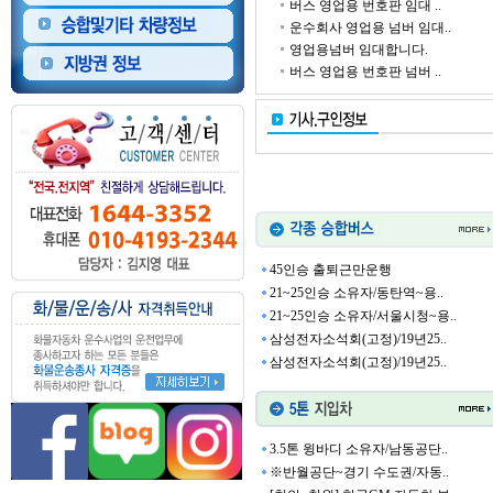
버스 영업용 번호판 임대 ..
운수회사 영업용 넘버 임대..
영업용넘버 임대합니다.
버스 영업용 번호판 넘버 ..
45인승 출퇴근만운행
21~25인승 소유자/동탄역~용..
21~25인승 소유자/서울시청~용..
삼성전자소석회(고정)/19년25..
삼성전자소석회(고정)/19년25..
3.5톤 윙바디 소유자/남동공단..
※반월공단~경기 수도권/자동..