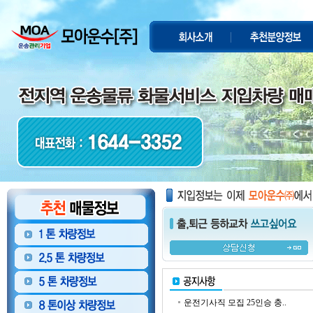
운전기사직 모집 25인승 충..