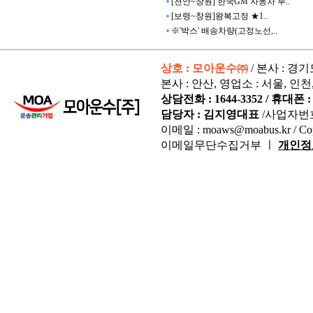
[천안~창원] 한국GM 자동차 부..
[보령~창원]왕복고정 ★1..
※'박스' 배송차량(고정노선,..
상호 : 모아운수㈜
/ 본사 : 경
본사 : 안산, 영업소 : 서울, 인천
상담전화 : 1644-3352 / 휴대폰 : 
담당자 : 김지영대표
/사업자번
이메일 : moaws@moabus.kr /
Co
이메일무단수집거부 ㅣ
개인정